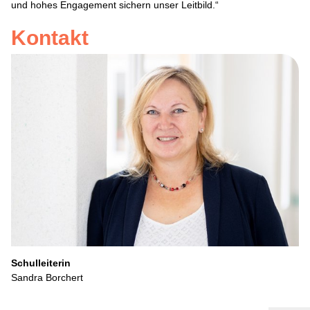
und hohes Engagement sichern unser Leitbild.“
Freunde und
Kontakt
Für Eltern
Über uns
Freizeit
Aktuelles
Konzept
Förderer
Schulleiterin
Sandra Borchert