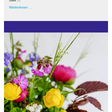
21.
Weiterlesen …
Juni
2026
Festumzug
"150
Jahre
Stadt
Ludwislust"