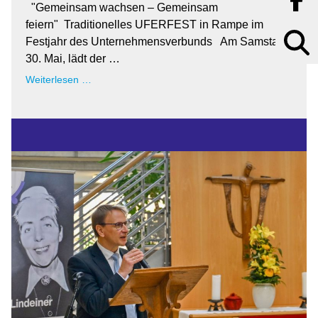
"Gemeinsam wachsen – Gemeinsam
feiern" Traditionelles UFERFEST in Rampe im
Suchbegr
Festjahr des Unternehmensverbunds Am Samstag,
30. Mai, lädt der …
Herzliche
Weiterlesen …
Einladung
zum
UFERFEST
2026