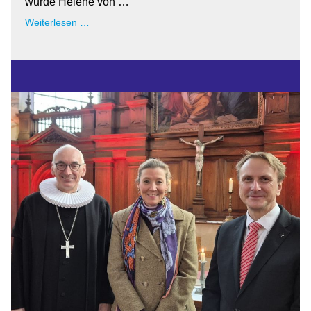
wurde Helene von …
Aktuelle
Weiterlesen …
Termine
im
Festjahr
2026