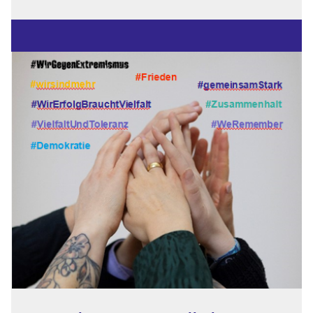
2026
"Rampe
Rockt
meets
MusikKlub"