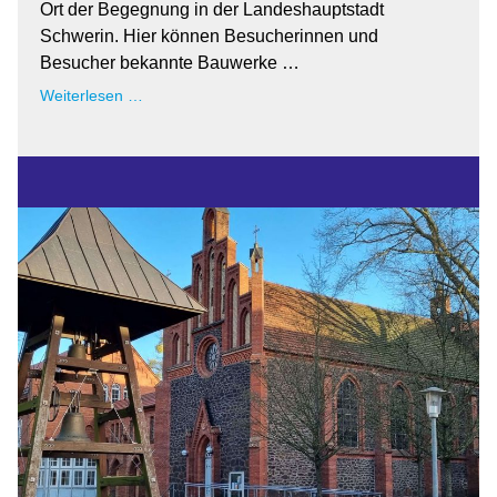
Ort der Begegnung in der Landeshauptstadt
Schwerin. Hier können Besucherinnen und
Besucher bekannte Bauwerke …
13.
Weiterlesen …
Juli
2026:
Nicht
nur
in
den
Ferien!