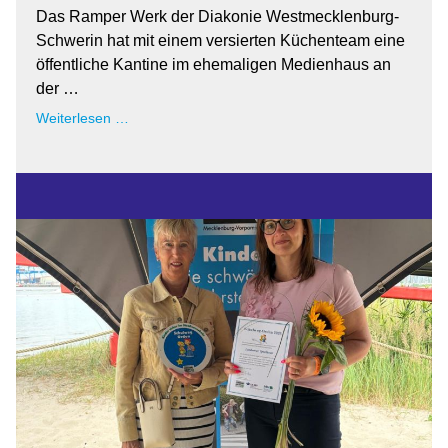
Das Ramper Werk der Diakonie Westmecklenburg-
Schwerin hat mit einem versierten Küchenteam eine
öffentliche Kantine im ehemaligen Medienhaus an
der …
1.
Weiterlesen …
August
2026:
"Es
ist
gedeckt"