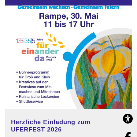
Dom
zu
Schwerin
Barrier
Herzliche Einladung zum
UFERFEST 2026