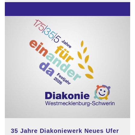
im
Festjahr
35 Jahre Diakoniewerk Neues Ufer