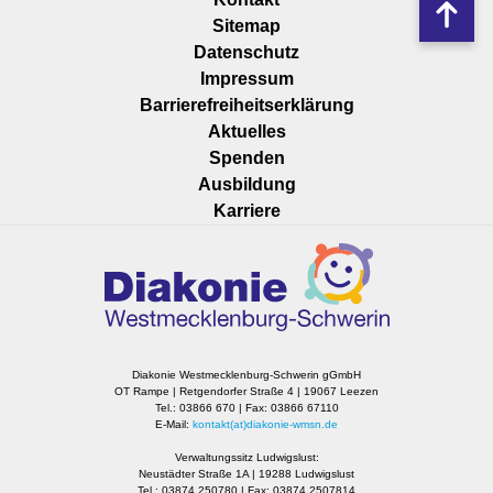
Nach
überspringen
Sitemap
oben
Datenschutz
Impressum
Barrierefreiheitserklärung
Navigation
Aktuelles
überspringen
Spenden
Ausbildung
Karriere
Diakonie Westmecklenburg-Schwerin gGmbH
OT Rampe | Retgendorfer Straße 4 | 19067 Leezen
Tel.: 03866 670 | Fax: 03866 67110
E-Mail:
kontakt(at)diakonie-wmsn.de
Verwaltungssitz Ludwigslust:
Neustädter Straße 1A | 19288 Ludwigslust
Tel.: 03874 250780 | Fax: 03874 2507814