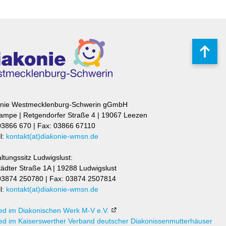
per
Frische Leckereien, Vitamine
und mehr...
Nach
oben
onie Westmecklenburg-Schwerin gGmbH
mpe | Retgendorfer Straße 4 | 19067 Leezen
 03866 670 | Fax: 03866 67110
l:
kontakt(at)diakonie-wmsn.de
ltungssitz Ludwigslust:
ädter Straße 1A | 19288 Ludwigslust
 03874 250780 | Fax: 03874 2507814
l:
kontakt(at)diakonie-wmsn.de
ied im Diakonischen Werk M-V e.V.
ied im Kaiserswerther Verband deutscher Diakonissenmutterhäuser