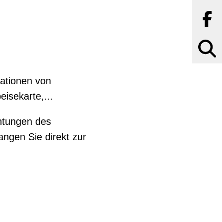
Suchbe
ationen von
isekarte,...
chtungen des
ngen Sie direkt zur
ei
Salädchen