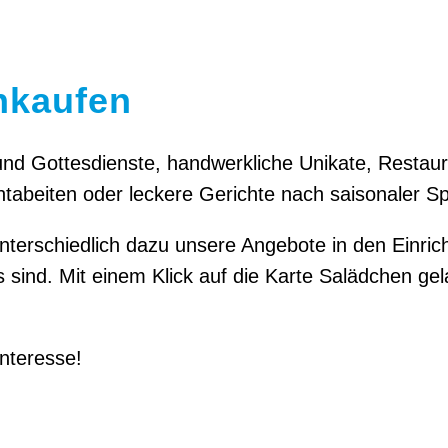
nkaufen
nd Gottesdienste, handwerkliche Unikate, Restaur
tabeiten oder leckere Gerichte nach saisonaler Spe
unterschiedlich dazu unsere Angebote in den Einri
ind. Mit einem Klick auf die Karte Salädchen gela
Interesse!
ivwerkstatt
iogas
Stuhlflechter
Dienste