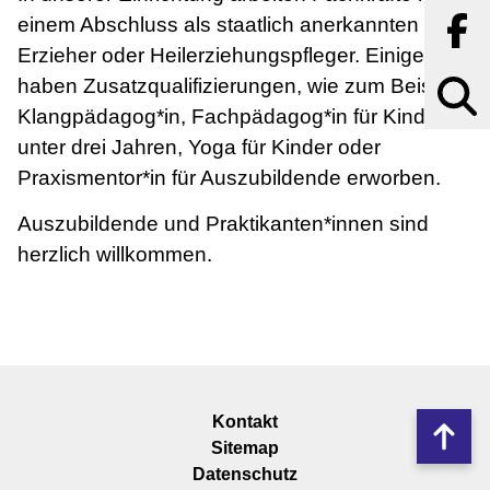
einem Abschluss als staatlich anerkannten
Erzieher oder Heilerziehungspfleger. Einige
Suchbegr
haben Zusatzqualifizierungen, wie zum Beispiel
Klangpädagog*in, Fachpädagog*in für Kinder
unter drei Jahren, Yoga für Kinder oder
Praxismentor*in für Auszubildende erworben.
Auszubildende und Praktikanten*innen sind
herzlich willkommen.
Navigation
Kontakt
Nach
überspringen
Sitemap
oben
Datenschutz