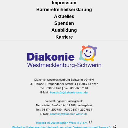
Impressum
Barrierefreiheitserklärung
Navigation
Aktuelles
überspringen
Spenden
Ausbildung
Karriere
Diakonie Westmecklenburg-Schwerin gGmbH
OT Rampe | Retgendorfer Straße 4 | 19067 Leezen
Tel.: 03866 670 | Fax: 03866 67110
E-Mail:
kontakt(at)diakonie-wmsn.de
Verwaltungssitz Ludwigslust:
Neustädter Straße 1A | 19288 Ludwigslust
Tel.: 03874 250780 | Fax: 03874 2507814
E-Mail:
kontakt(at)diakonie-wmsn.de
Mitglied im Diakonischen Werk M-V e.V.
Mitglied im Kaiserswerther Verband deutscher Diakonissenmutterhäuser e.V.