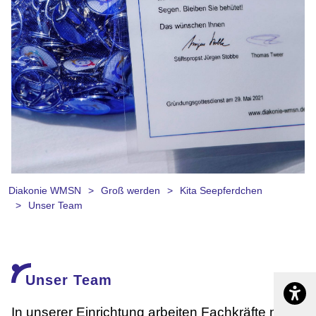
Diakonie WMSN
Groß werden
Kita Seepferdchen
slide 1
Unser Team
Unser Team
Barrier
In unserer Einrichtung arbeiten Fachkräfte mit