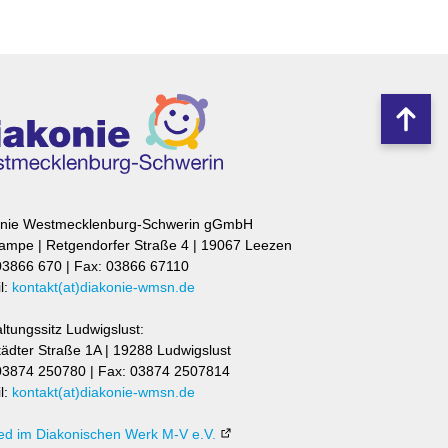
Nach
oben
onie Westmecklenburg-Schwerin gGmbH
mpe | Retgendorfer Straße 4 | 19067 Leezen
 03866 670 | Fax: 03866 67110
l:
kontakt(at)diakonie-wmsn.de
ltungssitz Ludwigslust:
ädter Straße 1A | 19288 Ludwigslust
 03874 250780 | Fax: 03874 2507814
l:
kontakt(at)diakonie-wmsn.de
ied im Diakonischen Werk M-V e.V.