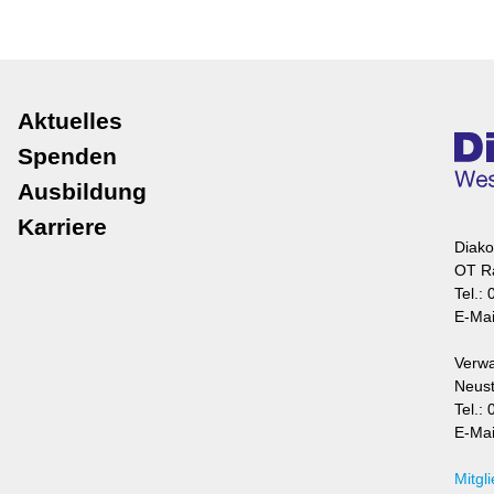
Navigation
Aktuelles
überspringen
Spenden
Ausbildung
Karriere
Diak
OT Ra
Tel.:
E-Mai
Verwa
Neust
Tel.:
E-Mai
Mitgl