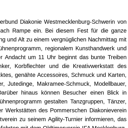
verbund Diakonie Westmecklenburg-Schwerin von
nach Rampe ein. Bei diesem Fest für die ganze
 Jung und Alt zu einem vergnüglichen Nachmittag mit
 Bühnenprogramm, regionalem Kunsthandwerk und
r Andacht um 11 Uhr beginnt das bunte Treiben
ker, Korbflechter und die Kreativwerkstatt des
cktes, genähte Accessoires, Schmuck und Karten,
der, Jutedinge, Makramee-Schmuck, Modellbauer,
Darüber hinaus können Besucher einen Blick in
Bühnenprogramm gestalten Tanzgruppen, Tänzer,
der Werkstätten des Pommerschen Diakonieverein
erein zu seinem Agility-Turnier informieren, das
sfahrten mit dem Oldtimerverein IFA Mecklenburg-