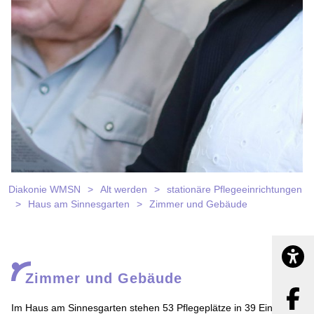
Diakonie WMSN
Alt werden
stationäre Pflegeeinrichtungen
ZuG
Haus am Sinnesgarten
Zimmer und Gebäude
Barrier
Zimmer und Gebäude
Im Haus am Sinnesgarten stehen 53 Pflegeplätze in 39 Einzel-