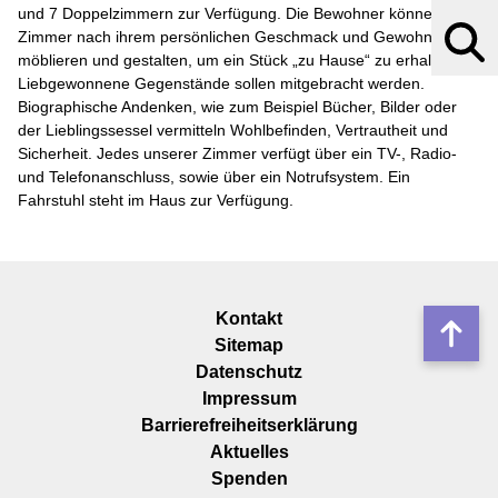
und 7 Doppelzimmern zur Verfügung. Die Bewohner können ihre
Suchbegr
Zimmer nach ihrem persönlichen Geschmack und Gewohnheiten
möblieren und gestalten, um ein Stück „zu Hause“ zu erhalten.
Liebgewonnene Gegenstände sollen mitgebracht werden.
Biographische Andenken, wie zum Beispiel Bücher, Bilder oder
der Lieblingssessel vermitteln Wohlbefinden, Vertrautheit und
Sicherheit. Jedes unserer Zimmer verfügt über ein TV-, Radio-
und Telefonanschluss, sowie über ein Notrufsystem. Ein
Fahrstuhl steht im Haus zur Verfügung.
Navigation
Kontakt
Nach
überspringen
Sitemap
oben
Datenschutz
Impressum
Barrierefreiheitserklärung
Navigation
Aktuelles
überspringen
Spenden